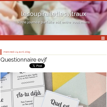
lesoupirailetlesvitraux
Votre journée parfaite est entre vous mains
mercredi 24
avril 2019
Questionnaire evjf