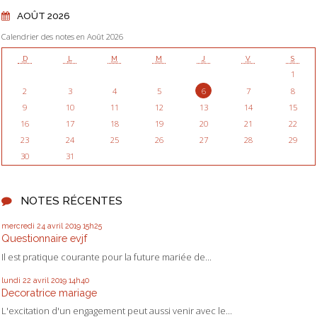
AOÛT 2026
Calendrier des notes en Août 2026
D
L
M
M
J
V
S
1
2
3
4
5
6
7
8
9
10
11
12
13
14
15
16
17
18
19
20
21
22
23
24
25
26
27
28
29
30
31
NOTES RÉCENTES
mercredi 24
avril 2019
15h25
Questionnaire evjf
Il est pratique courante pour la future mariée de...
lundi 22
avril 2019
14h40
Decoratrice mariage
L'excitation d'un engagement peut aussi venir avec le...